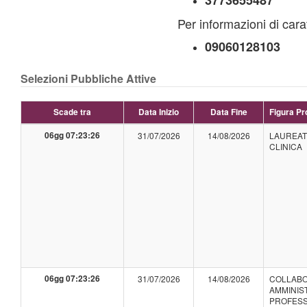
3773655487
Per informazioni di cara
09060128103
Selezioni Pubbliche Attive
Scade tra
Data Inizio
Data Fine
Figura Pr
06gg 07:23:26
31/07/2026
14/08/2026
LAUREAT
CLINICA
06gg 07:23:26
31/07/2026
14/08/2026
COLLAB
AMMINIS
PROFESS