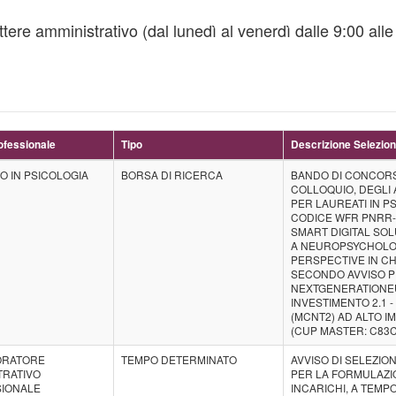
ttere amministrativo (dal lunedì al venerdì dalle 9:00 alle
ofessionale
Tipo
Descrizione Selezio
O IN PSICOLOGIA
BORSA DI RICERCA
BANDO DI CONCORSO
COLLOQUIO, DEGLI 
PER LAUREATI IN P
CODICE WFR PNRR-M
SMART DIGITAL SOL
A NEUROPSYCHOLO
PERSPECTIVE IN C
SECONDO AVVISO P
NEXTGENERATIONEU
INVESTIMENTO 2.1 
(MCNT2) AD ALTO IM
(CUP MASTER: C83C
ORATORE
TEMPO DETERMINATO
AVVISO DI SELEZIO
TRATIVO
PER LA FORMULAZI
IONALE
INCARICHI, A TEMP