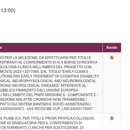
 13:00)
ne
Bando
 PER LA SELEZIONE, DA EFFETTUARSI PER TITOLI E
ASPIRANTI AL CONFERIMENTO DI N. 4 BORSE DI RICERCA
SICOLOGIA CLINICA NELL'AMBITO DEL PROGETTO CON
CNT2-2023-12377069, DAL TITOLO "EARLY-COGN'3 -
UTIONS FAR EARLY TREATMENT OF COGNITIVE DISABILITY:
GICAL, NEUROPHYSIOLOGICAL AND NEUROBIOLOGICAL
HRONIC NEUROLOGICAL DISEASES" AFFERENTE AL
UBBLICO FINANZIATO DALL'UNIONE EUROPEA -
 NELL'AMBITO DEL PNRR MISSIONE 6 - COMPONENTE 2 -
- SEZIONE MALATTIE CRONICHE NON TRASMISSIBILI
PATTO SUI SISTEMI SANITARI E SOCIO¬ASSISTENZIALI
24000200007) - U04 IRCCS ME CUP: L43C24000170007
NE PUBBLICA, PER TITOLI E PROVA PRATICA/COLLOQUIO,
ONE DI GRADUATORIA PER IL CONFERIMENTO DI
O DETERMINATO, O ANCHE PER SOSTITUZIONE, DI